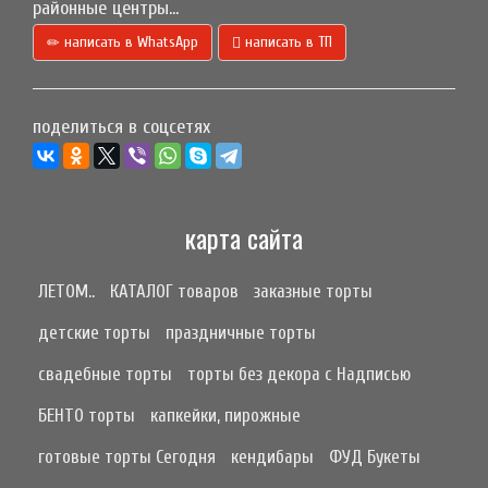
районные центры...
написать в WhatsApp
написать в ТП
поделиться в соцсетях
карта сайта
ЛЕТОМ..
КАТАЛОГ товаров
заказные торты
детские торты
праздничные торты
свадебные торты
торты без декора с Надписью
БЕНТО торты
капкейки, пирожные
готовые торты Сегодня
кендибары
ФУД Букеты