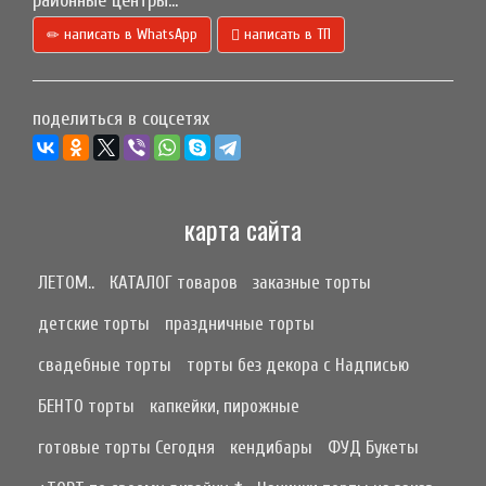
районные центры...
написать в WhatsApp
написать в ТП
поделиться в соцсетях
карта сайта
ЛЕТОМ..
КАТАЛОГ товаров
заказные торты
детские торты
праздничные торты
свадебные торты
торты без декора с Надписью
БЕНТО торты
капкейки, пирожные
готовые торты Сегодня
кендибары
ФУД Букеты