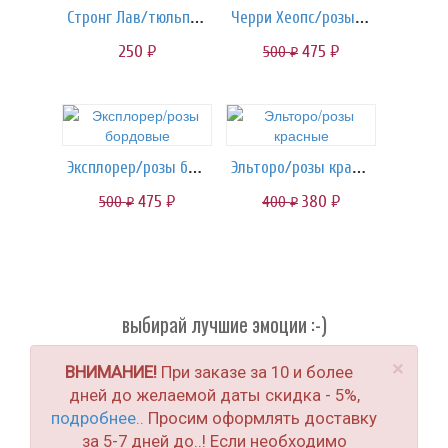
Стронг Лав/тюльпаны красные
Черри Хеопс/розы кустовые
250
475
500
руб.
руб.
руб.
Эксплорер/розы бордовые
Эльторо/розы красные
475
380
500
400
руб.
руб.
руб.
руб.
выбирай лучшие эмоции :-)
×
ВНИМАНИЕ!
При заказе за 10 и более
дней до желаемой даты скидка - 5%,
подробнее..
Просим оформлять доставку
за 5-7 дней до..! Если необходимо