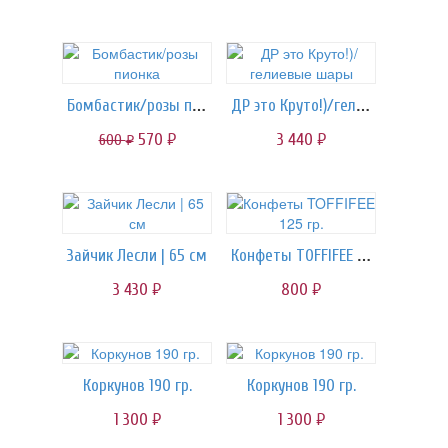
Бомбастик/розы пионка
ДР это Круто!)/гелиевые шары
570
3 440
600
руб.
руб.
руб.
Конфеты TOFFIFEE 125 гр.
Зайчик Лесли | 65 см
3 430
800
руб.
руб.
Коркунов 190 гр.
Коркунов 190 гр.
1 300
1 300
руб.
руб.