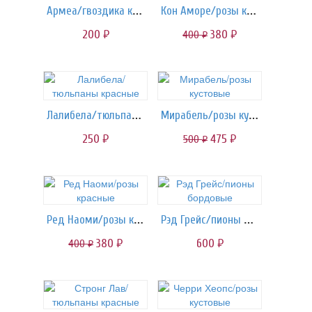
Армеа/гвоздика красная
Кон Аморе/розы красные
200
380
400
руб.
руб.
руб.
Лалибела/тюльпаны красные
Мирабель/розы кустовые
250
475
500
руб.
руб.
руб.
Ред Наоми/розы красные
Рэд Грейс/пионы бордовые
380
600
400
руб.
руб.
руб.