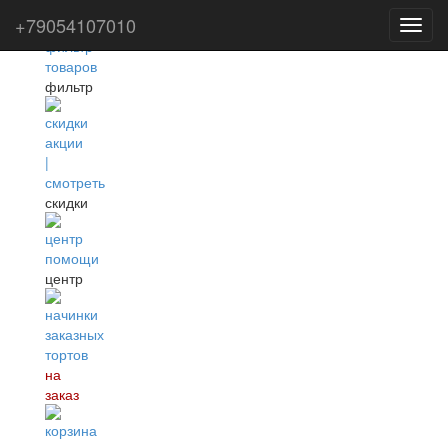
+79054107010
Toggl
navig
фильтр
скидки
центр
на
заказ