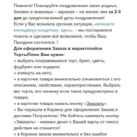
Помните! Планируйте поздравления своих родных,
близких и знакомых – заранее – не менее чем
за 2-3
дня
до предполагаемой даты поздравления!
Если у Вас возникла срочная ситуация,
напишите
менеджеру-кондитеру, здесь..
- мы постараемся
помочь и сделаем всё возможное, чтобы Ваш
Праздник состоялся..!
Для оформления Заказа в маркетплейсе
ТортыПлюс Вам нужно
:
+ выбрать понравившиеся торт, букет, цветы,
фудбукет или подарок;
+ кликнуть на него;
+ в карточке товара внимательно ознакомиться с его
описанием, свойствами, характеристиками. Выбрать
вес торта, его начинку если такое предусмотрено в
товаре;
+ в карточке товара нажать кнопку «
Заказать
»
+ Вы перешли в Корзину для оформления Заказа и
доставки Получателю; !Не бойтесь нажимать кнопку
«Заказать» - никаких денег с Вашей карты от такого
действия не спишется!
+ в Корзине заказа внимательно и без ошибок