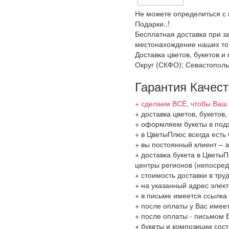
Не можете определиться с 
Подарки..!
Бесплатная доставка при за
местонахождение наших точ
Доставка цветов, букетов 
Округ (СКФО); Севастополь
Гарантия Качес
+ сделаем ВСЁ, чтобы Ваш 
+ доставка цветов, букетов
+ оформляем букеты в пода
+ в ЦветыПлюс всегда ест
+ вы постоянный клиент – 
+ доставка букета в ЦветыП
центры регионов (непосред
+ стоимость доставки в тру
+ на указанный адрес элект
+ в письме имеется ссылка
+ после оплаты у Вас имее
+ после оплаты - письмом 
+ букеты и композиции сос