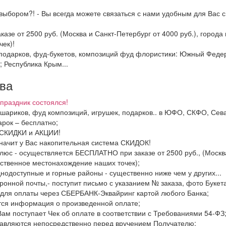
выбором?! - Вы всегда можете связаться с нами удобным для Вас с
казе от 2500 руб. (Москва и Санкт-Петербург от 4000 руб.), горо
ек)!
и подарков, фуд-букетов, композиций фуд флористики: Южный Фед
; Республика Крым...
тва
праздник состоялся!
, шариков, фуд композиций, игрушек, подарков.. в ЮФО, СКФО, Сев
рок – бесплатно;
ь СКИДКИ и АКЦИИ!
значит у Вас накопительная система СКИДОК!
люс - осуществляется БЕСПЛАТНО при заказе от 2500 руб., (Москва
ственное местонахождение наших точек);
днодоступные и горные районы - существенно ниже чем у других...
ронной почты,- поступит письмо с указанием № заказа, фото Букета
 для оплаты через СБЕРБАНК-Эквайринг картой любого Банка;
тся информация о произведенной оплате;
Вам поступает Чек об оплате в соответствии с Требованиями 54-ФЗ
тавляются непосредственно перед вручением Получателю;