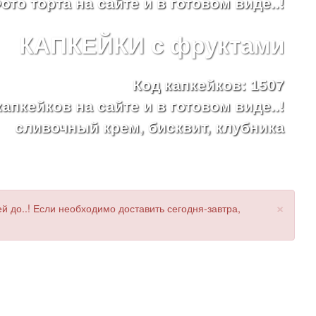
ото торта на сайте и в готовом виде..!
КАПКЕЙКИ с фруктами
Код капкейков: 1507
апкейков на сайте и в готовом виде..!
сливочный крем, бисквит, клубника
×
 до..! Если необходимо доставить сегодня-завтра,