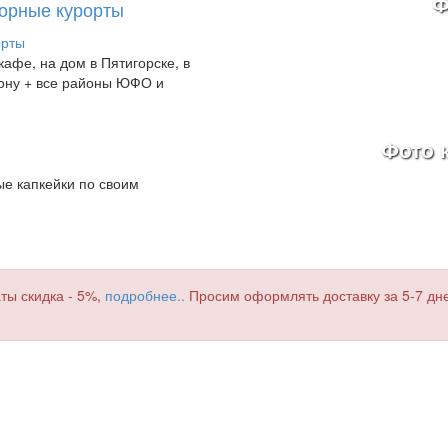
Ф
Горные курорты
афе, на дом в Пятигорске, в
-Дону + все районы ЮФО и
Фото к
е капкейки по своим
ты скидка - 5%,
подробнее..
Просим оформлять доставку за 5-7 дней