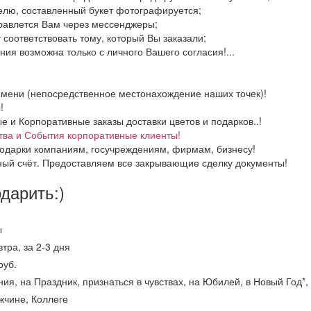
елю, составленный букет фотографируется;
правлется Вам через мессенджеры;
 соответствовать тому, который Вы заказали;
ия возможна только с личного Вашего согласия!...
емени (непосредственное местонахождение наших точек)!
!
и Корпоративные заказы доставки цветов и подарков..!
тва и События корпоративные клиенты!
одарки компаниям, госучреждениям, фирмам, бизнесу!
ный счёт. Предоставляем все закрывающие сделку документы!
одарить:)
ы
втра, за 2-3 дня
руб.
ия, на Праздник, признаться в чувствах, на Юбилей, в Новый Год*,
чине, Коллеге