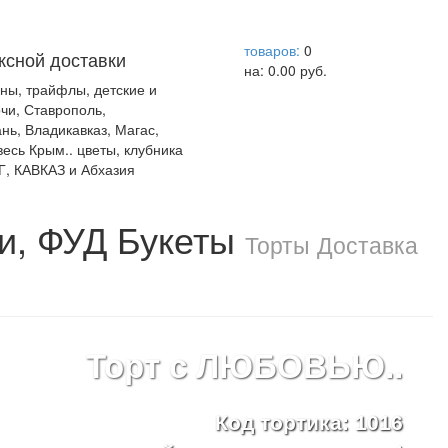
help центр
товаров:
0
ксной доставки
на:
0.00
руб.
уны, трайфлы, детские и
чи, Ставрополь,
нь, Владикавказ, Магас,
есь Крым.. цветы, клубника
Г, КАВКАЗ и Абхазия
и, ФУД Букеты
Торты Доставка
Торт с ЛЮБОВЬЮ..
Код тортика: 1016