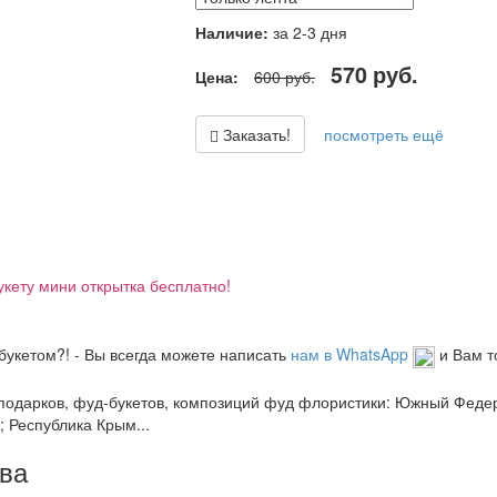
Наличие:
за 2-3 дня
570
руб.
Цена:
600
руб.
Заказать!
посмотреть ещё
укету мини открытка бесплатно!
букетом?! - Вы всегда можете написать
нам в WhatsApp
и Вам т
и подарков, фуд-букетов, композиций фуд флористики: Южный Фед
; Республика Крым...
тва