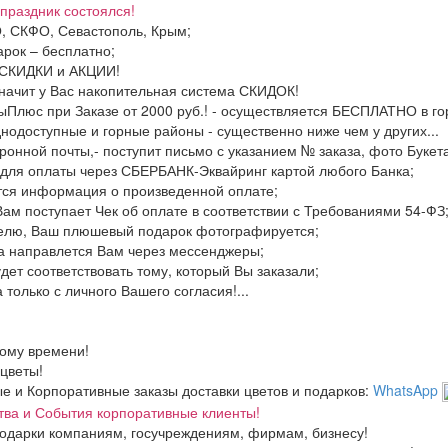
праздник состоялся!
, СКФО, Севастополь, Крым;
рок – бесплатно;
ь СКИДКИ и АКЦИИ!
значит у Вас накопительная система СКИДОК!
тыПлюс при Заказе от 2000 руб.! - осуществляется БЕСПЛАТНО в го
днодоступные и горные районы - существенно ниже чем у других...
ронной почты,- поступит письмо с указанием № заказа, фото Букета
 для оплаты через СБЕРБАНК-Эквайринг картой любого Банка;
тся информация о произведенной оплате;
Вам поступает Чек об оплате в соответствии с Требованиями 54-ФЗ
телю, Ваш плюшевый подарок фотографируется;
а направлется Вам через мессенджеры;
дет соответствовать тому, который Вы заказали;
 только с личного Вашего согласия!...
ному времени!
 цветы!
 и Корпоративные заказы доставки цветов и подарков:
WhatsApp
тва и События корпоративные клиенты!
одарки компаниям, госучреждениям, фирмам, бизнесу!