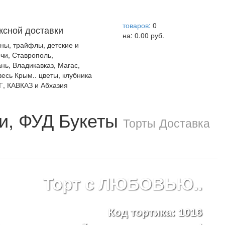
help центр
товаров:
0
ксной доставки
на:
0.00
руб.
уны, трайфлы, детские и
чи, Ставрополь,
нь, Владикавказ, Магас,
есь Крым.. цветы, клубника
Г, КАВКАЗ и Абхазия
и, ФУД Букеты
Торты Доставка
Торт с ЛЮБОВЬЮ..
Код тортика: 1016