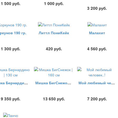
1 500
руб.
1 000
руб.
3 200
руб.
ркунов 190 гр.
Литтл ПониКейк
Малахит
1 300
руб.
420
руб.
4 560
руб.
Мишка Бернардино | 130 см
Мишка БигСнежок | 160 см
Мой любимый человек..!
9 350
руб.
13 650
руб.
7 200
руб.