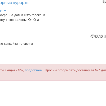
Ф
Горные курорты
афе, на дом в Пятигорске, в
-Дону + все районы ЮФО и
Фото к
е капкейки по своим
ты скидка - 5%,
подробнее..
Просим оформлять доставку за 5-7 дней