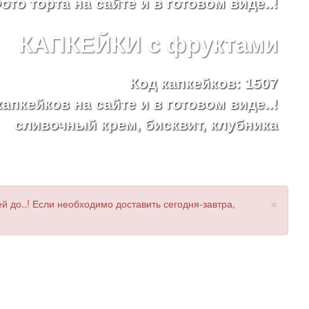
ото торта на сайте и в готовом виде..!
КАПКЕЙКИ с фруктами
Код капкейков: 1507
апкейков на сайте и в готовом виде..!
сливочный крем, бисквит, клубника
×
 до..! Если необходимо доставить сегодня-завтра,