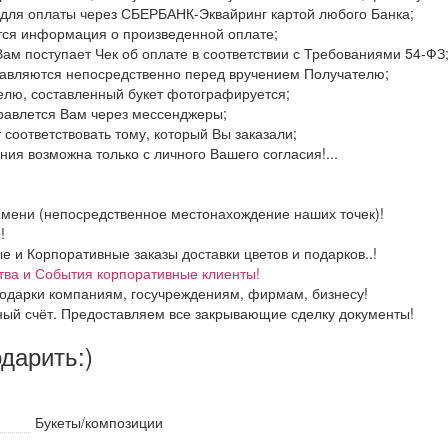
 для оплаты через СБЕРБАНК-Эквайринг картой любого Банка;
тся информация о произведенной оплате;
Вам поступает Чек об оплате в соответствии с Требованиями 54-ФЗ
тавляются непосредственно перед вручением Получателю;
елю, составленный букет фотографируется;
правлется Вам через мессенджеры;
 соответствовать тому, который Вы заказали;
ия возможна только с личного Вашего согласия!...
емени (непосредственное местонахождение наших точек)!
!
и Корпоративные заказы доставки цветов и подарков..!
тва и События корпоративные клиенты!
одарки компаниям, госучреждениям, фирмам, бизнесу!
ный счёт. Предоставляем все закрывающие сделку документы!
одарить:)
Букеты/композиции