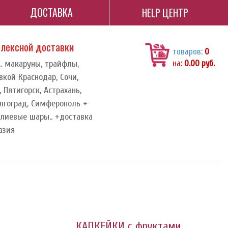
ДОСТАВКА
HELP ЦЕНТР
плексной доставки
товаров:
0
.. макаруны, трайфлы,
на:
0.00
руб.
вкой Краснодар, Сочи,
 Пятигорск, Астрахань,
олгоград, Симферополь +
елиевые шары.. +доставка
азия
КАПКЕЙКИ с фруктами