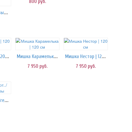
800
руб.
Каберне/гелиевые шары
Мишка Браун | 120 см
Мишка Карамелька | 120 см
Мишка Нестор | 120 см
7 950
руб.
7 950
руб.
с Любовью, от../гелиевые шары