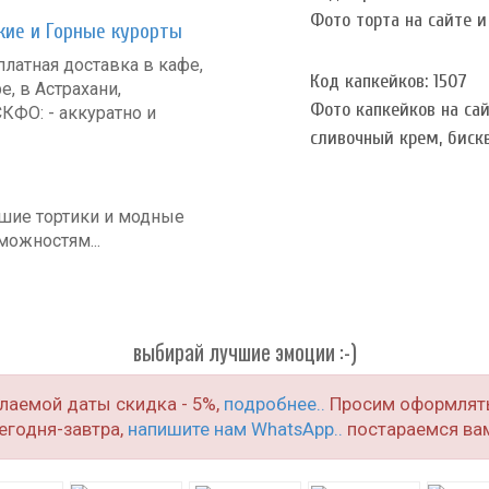
Фото торта на сайте и 
кие и Горные курорты
атная доставка в кафе,
Код капкейков: 1507
е, в Астрахани,
Фото капкейков на сай
КФО: - аккуратно и
сливочный крем, биск
шие тортики и модные
можностям...
выбирай лучшие эмоции :-)
елаемой даты скидка - 5%,
подробнее..
Просим оформлять 
егодня-завтра,
напишите нам WhatsApp..
постараемся вам