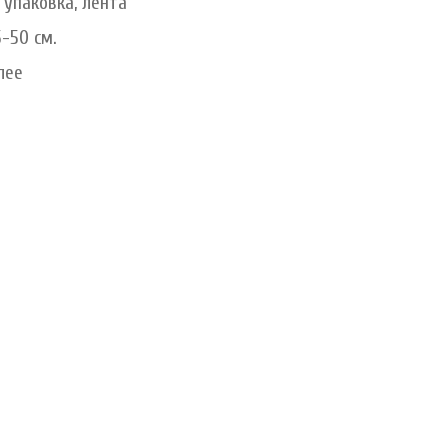
упаковка, лента
-50 см.
лее