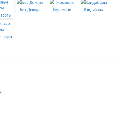
Без Декора
Пирожные
Кэндибары
 торты
е шары
шт.