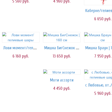
5 560
руб.
4 960
руб.
6 650
руб.
Лови момент/гелиевые шары
Мишка БигСнежок | 160 см
6 160
руб.
13 650
руб.
7 950
руб.
Моти ассорти
4 450
руб.
5 960
руб.