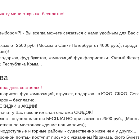
укету мини открытка бесплатно!
выбором?! - Вы всегда можете связаться с нами удобным для Вас с
казе от 2500 руб. (Москва и Санкт-Петербург от 4000 руб.), горо
ек)!
и подарков, фуд-букетов, композиций фуд флористики: Южный Фед
; Республика Крым...
тва
праздник состоялся!
, шариков, фуд композиций, игрушек, подарков.. в ЮФО, СКФО, Сев
рок – бесплатно;
ь СКИДКИ и АКЦИИ!
значит у Вас накопительная система СКИДОК!
люс - осуществляется БЕСПЛАТНО при заказе от 2500 руб., (Москва
ственное местонахождение наших точек);
днодоступные и горные районы - существенно ниже чем у других...
ронной почты,- поступит письмо с указанием № заказа, фото Букета