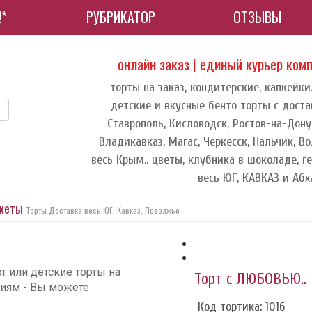
!*
РУБРИКАТОР
ОТЗЫВЫ
онлайн заказ | единый курьер ком
торты на заказ, кондитерские, капкейки
детские и вкусные бенто торты с доста
Ставрополь, Кисловодск, Ростов-на-Дону,
Владикавказ, Магас, Черкесск, Нальчик, В
весь Крым.. цветы, клубника в шоколаде, г
весь ЮГ, КАВКАЗ и Абх
укеты
Торты Доставка весь ЮГ, Кавказ, Поволжье
т или детские торты на
Торт с ЛЮБОВЬЮ..
фиям - Вы можете
Код тортика: 1016