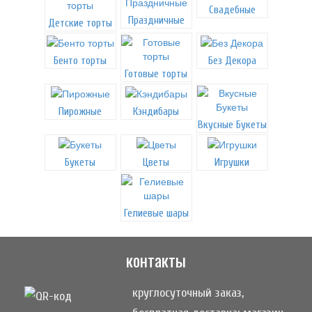
Свадебные
Праздничные
Детские торты
Бенто торты
Без Декора
Готовые торты
Пирожные
Кэндибары
Вкусные Букеты
Букеты
Цветы
Игрушки
Гелиевые шары
контакты
круглосуточный заказ,