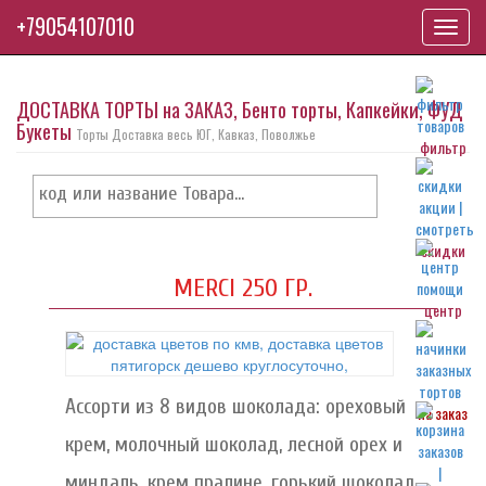
+79054107010
Toggl
navig
ДОСТАВКА ТОРТЫ на ЗАКАЗ, Бенто торты, Капкейки, ФУД
Букеты
Торты Доставка весь ЮГ, Кавказ, Поволжье
фильтр
скидки
MERCI 250 ГР.
центр
Ассорти из 8 видов шоколада: ореховый
на заказ
крем, молочный шоколад, лесной орех и
миндаль, крем пралине, горький шоколад,