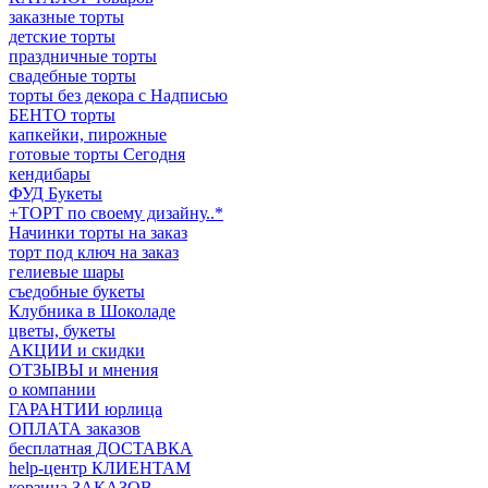
заказные торты
детские торты
праздничные торты
свадебные торты
торты без декора с Надписью
БЕНТО торты
капкейки, пирожные
готовые торты Сегодня
кендибары
ФУД Букеты
+ТОРТ по своему дизайну..*
Начинки торты на заказ
торт под ключ на заказ
гелиевые шары
съедобные букеты
Клубника в Шоколаде
цветы, букеты
АКЦИИ и скидки
ОТЗЫВЫ и мнения
о компании
ГАРАНТИИ юрлица
ОПЛАТА заказов
бесплатная ДОСТАВКА
help-центр КЛИЕНТАМ
корзина ЗАКАЗОВ