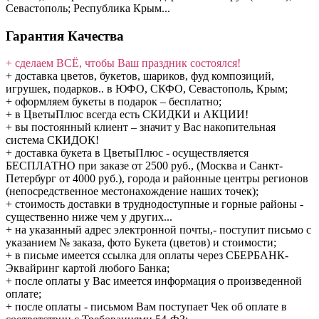
Севастополь; Республика Крым...
Гарантия Качества
+ сделаем ВСЁ, чтобы Ваш праздник состоялся!
+ доставка цветов, букетов, шариков, фуд композиций,
игрушек, подарков.. в ЮФО, СКФО, Севастополь, Крым;
+ оформляем букеты в подарок – бесплатно;
+ в ЦветыПлюс всегда есть СКИДКИ и АКЦИИ!
+ вы постоянный клиент – значит у Вас накопительная
система СКИДОК!
+ доставка букета в ЦветыПлюс - осуществляется
БЕСПЛАТНО при заказе от 2500 руб., (Москва и Санкт-
Петербург от 4000 руб.), города и районные центры регионов
(непосредственное местонахождение наших точек);
+ стоимость доставки в труднодоступные и горные районы -
существенно ниже чем у других...
+ на указанный адрес электронной почты,- поступит письмо с
указанием № заказа, фото Букета (цветов) и стоимости;
+ в письме имеется ссылка для оплаты через СБЕРБАНК-
Эквайринг картой любого Банка;
+ после оплаты у Вас имеется информация о произведенной
оплате;
+ после оплаты - письмом Вам поступает Чек об оплате в