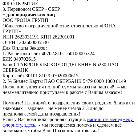
ФК ОТКРЫТИЕ
3. Переводом СБЕР - СБЕР
+
для юридических лиц
ООО "РОНА ГРУПП"
Общество с ограниченной ответственностью «РОНА
ГРУПП»
ИНН 2623031191 КПП 262301001
ОГРН 1202600005530
Для Оплаты Заказов:
1. Расчётный счёт 40702.810.1.60100005324
БИК 040702615
Банк СТАВРОПОЛЬСКОЕ ОТДЕЛЕНИЕ N5230 ПАО
СБЕРБАНК
Корр. счёт 30101.810.9.07020000615
2. № Бизнес-Карты ПАО СБЕРБАНК 5479 6000 1860 8149
После поступления полной суммы заказа на наш счёт – мы
незамедлительно приступаем к работе с Вашим заказом!
Помните! Планируйте поздравления своих родных, близких и
знакомых – заранее – не менее чем за 2-3 дня до
предполагаемой даты поздравления!
Если у Вас возникла срочная ситуация,
напишите менеджеру-
флористу, здесь..
- мы постараемся помочь и сделаем всё
возможное, чтобы Ваш Праздник состоялся..!