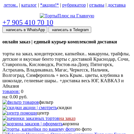
летом..
|
каталог
|
*акции!*
|
рубрикатор
|
отзывы
|
доставка
help центр
+7 905 410 70 10
написать в WhatsApp
написать в Telegram
онлайн заказ | единый курьер комплексной доставки
торты на заказ, кондитерские, капкейки.. макаруны, трайфлы,
детские и вкусные бенто торты с доставкой Краснодар, Сочи,
Ставрополь, Кисловодск, Ростов-на-Дону, Пятигорск,
Астрахань, Владикавказ, Магас, Черкесск, Нальчик,
Волгоград, Симферополь + весь Крым.. цветы, клубника в
шоколаде, гелиевые шары.. +доставка весь ЮГ, КАВКАЗ и
Абхазия
товаров:
0
на:
0.00
руб.
фильтр
скидки
центр
на заказ
корзина
по фото