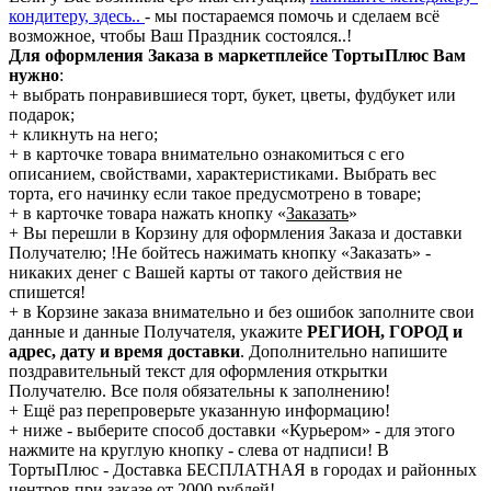
кондитеру, здесь..
- мы постараемся помочь и сделаем всё
возможное, чтобы Ваш Праздник состоялся..!
Для оформления Заказа в маркетплейсе ТортыПлюс Вам
нужно
:
+ выбрать понравившиеся торт, букет, цветы, фудбукет или
подарок;
+ кликнуть на него;
+ в карточке товара внимательно ознакомиться с его
описанием, свойствами, характеристиками. Выбрать вес
торта, его начинку если такое предусмотрено в товаре;
+ в карточке товара нажать кнопку «
Заказать
»
+ Вы перешли в Корзину для оформления Заказа и доставки
Получателю; !Не бойтесь нажимать кнопку «Заказать» -
никаких денег с Вашей карты от такого действия не
спишется!
+ в Корзине заказа внимательно и без ошибок заполните свои
данные и данные Получателя, укажите
РЕГИОН, ГОРОД и
адрес, дату и время доставки
. Дополнительно напишите
поздравительный текст для оформления открытки
Получателю. Все поля обязательны к заполнению!
+ Ещё раз перепроверьте указанную информацию!
+ ниже - выберите способ доставки «Курьером» - для этого
нажмите на круглую кнопку - слева от надписи! В
ТортыПлюс - Доставка БЕСПЛАТНАЯ в городах и районных
центров при заказе от 2000 рублей!