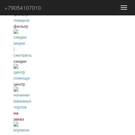
+79054107010
Toggl
navig
фильтр
скидки
центр
на
заказ