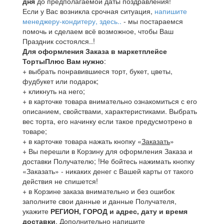
дня
до предполагаемой даты поздравления!
Если у Вас возникла срочная ситуация,
напишите
менеджеру-кондитеру, здесь..
- мы постараемся
помочь и сделаем всё возможное, чтобы Ваш
Праздник состоялся..!
Для оформления Заказа в маркетплейсе
ТортыПлюс Вам нужно
:
+ выбрать понравившиеся торт, букет, цветы,
фудбукет или подарок;
+ кликнуть на него;
+ в карточке товара внимательно ознакомиться с его
описанием, свойствами, характеристиками. Выбрать
вес торта, его начинку если такое предусмотрено в
товаре;
+ в карточке товара нажать кнопку «
Заказать
»
+ Вы перешли в Корзину для оформления Заказа и
доставки Получателю; !Не бойтесь нажимать кнопку
«Заказать» - никаких денег с Вашей карты от такого
действия не спишется!
+ в Корзине заказа внимательно и без ошибок
заполните свои данные и данные Получателя,
укажите
РЕГИОН, ГОРОД и адрес, дату и время
доставки
. Дополнительно напишите