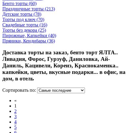
Бенто торты
(60)
Праздничные торты
(213)
Детские торты
(78)
Торты под ключ
(70)
Свадебные торты
(16)
Торты без декора
(25)
Пирожные, Капкейки
(40)
Пряники, Кендибары
(36)
Доставка торты на заказ, бенто торт ЯЛТА..
Ливадия, Форос, Гурзуф, Даниловка, Ай-
Даниль, Кацивели, Кореиз, Краснокаменка..
капкейки, цветы, вкусные подарки... в офис, на
дом, в отель
Сортировать по:
«
1
2
3
4
5
6