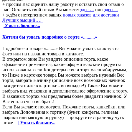
+ просим Вас оценить нашу работу и оставить свой отзыв о
нас! Оставить свой отзыв Вы можете:
здесь...
или
здесь...
+ ждём с нетерпением ваших
новых заказов для доставки
Лучших эмоций…!
| Узнать больше...
Хотели бы узнать подробнее о торте «..........»
Подробнее о товаре «........» Вы можете узнать кликнув на
фото или на название товара в каталоге.
В открытом окне Вы увидите описание торта, какое
офомление применяется, какие оформительские продукты
использованы. если Кондитеры сочли торт масштабируемым,
то Ниже в карточке товара Вы можете выбрать нужный Вес
торта, выбрать Начинку (описание всех возможных начинок
находится ниже в карточке - во вкладке!) Также Вы можете
выбрать вид упаковки и дополнительное оформление к торту.
В заказных тортах мы предлагаем более двадцати начинок! У
Вас есть из чего выбрать!
Если Вы желаете посмотреть Похожие торты, капкейки, или
выбрать Дополнения к тортику (букет, конфеты, гелиевы
шарики или мягкую игрушку) – прокрутите страничку чуть
ниже…
| Узнать больше...