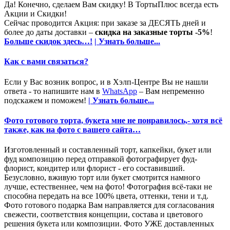
Да! Конечно, сделаем Вам скидку! В ТортыПлюс всегда есть
Акции и Скидки!
Сейчас проводится Акция: при заказе за ДЕСЯТЬ дней и
более до даты доставки –
скидка на заказные торты -5%
!
Больше скидок здесь…!
| Узнать больше...
Как с вами связаться?
Если у Вас возник вопрос, и в Хэлп-Центре Вы не нашли
ответа - то напишите нам в
WhatsApp
– Вам непременно
подскажем и поможем!
| Узнать больше...
Фото готового торта, букета мне не понравилось,- хотя всё
также, как на фото с вашего сайта…
Изготовленный и составленный торт, капкейки, букет или
фуд композицию перед отправкой фотографирует фуд-
флорист, кондитер или флорист - его составивший.
Безусловно, вживую торт или букет смотрится намного
лучше, естественнее, чем на фото! Фотография всё-таки не
способна передать на все 100% цвета, оттенки, тени и т.д.
Фото готового подарка Вам направляется для согласования
свежести, соответствия концепции, состава и цветового
решения букета или композиции. Фото УЖЕ доставленных