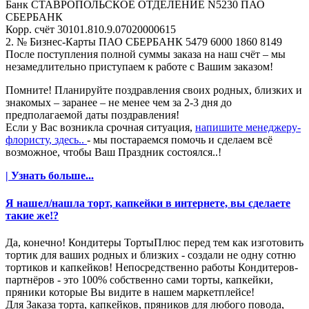
Банк СТАВРОПОЛЬСКОЕ ОТДЕЛЕНИЕ N5230 ПАО
СБЕРБАНК
Корр. счёт 30101.810.9.07020000615
2. № Бизнес-Карты ПАО СБЕРБАНК 5479 6000 1860 8149
После поступления полной суммы заказа на наш счёт – мы
незамедлительно приступаем к работе с Вашим заказом!
Помните! Планируйте поздравления своих родных, близких и
знакомых – заранее – не менее чем за 2-3 дня до
предполагаемой даты поздравления!
Если у Вас возникла срочная ситуация,
напишите менеджеру-
флористу, здесь..
- мы постараемся помочь и сделаем всё
возможное, чтобы Ваш Праздник состоялся..!
| Узнать больше...
Я нашел/нашла торт, капкейки в интернете, вы сделаете
такие же!?
Да, конечно! Кондитеры ТортыПлюс перед тем как изготовить
тортик для ваших родных и близких - создали не одну сотню
тортиков и капкейков! Непосредственно работы Кондитеров-
партнёров - это 100% собственно сами торты, капкейки,
пряники которые Вы видите в нашем маркетплейсе!
Для Заказа торта, капкейков, пряников для любого повода,