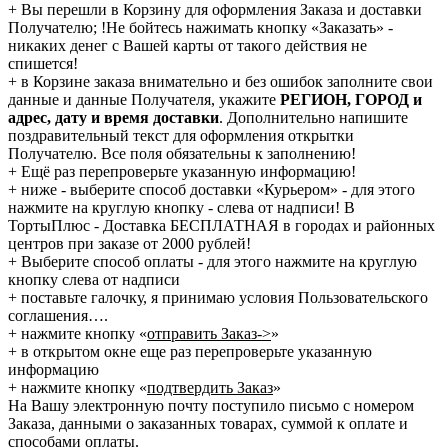
+ Вы перешли в Корзину для оформления Заказа и доставки
Получателю; !Не бойтесь нажимать кнопку «Заказать» -
никаких денег с Вашей карты от такого действия не
спишется!
+ в Корзине заказа внимательно и без ошибок заполните свои
данные и данные Получателя, укажите
РЕГИОН, ГОРОД и
адрес, дату и время доставки
. Дополнительно напишите
поздравительный текст для оформления открытки
Получателю. Все поля обязательны к заполнению!
+ Ещё раз перепроверьте указанную информацию!
+ ниже - выберите способ доставки «Курьером» - для этого
нажмите на круглую кнопку - слева от надписи! В
ТортыПлюс - Доставка БЕСПЛАТНАЯ в городах и районных
центров при заказе от 2000 рублей!
+ Выберите способ оплаты - для этого нажмите на круглую
кнопку слева от надписи
+ поставьте галочку, я принимаю условия Пользовательского
соглашения….
+ нажмите кнопку «
отправить Заказ->
»
+ в открытом окне еще раз перепроверьте указанную
информацию
+ нажмите кнопку «
подтвердить Заказ
»
На Вашу электронную почту поступило письмо с номером
Заказа, данными о заказанных товарах, суммой к оплате и
способами оплаты.