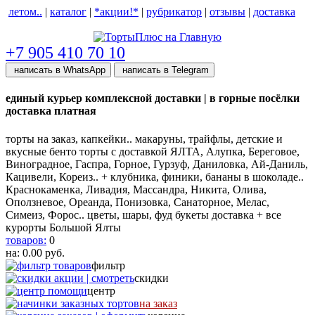
летом..
|
каталог
|
*акции!*
|
рубрикатор
|
отзывы
|
доставка
help центр
+7 905 410 70 10
написать в WhatsApp
написать в Telegram
единый курьер комплексной доставки | в горные посёлки
доставка платная
торты на заказ, капкейки.. макаруны, трайфлы, детские и
вкусные бенто торты с доставкой ЯЛТА, Алупка, Береговое,
Виноградное, Гаспра, Горное, Гурзуф, Даниловка, Ай-Даниль,
Кацивели, Кореиз.. + клубника, финики, бананы в шоколаде..
Краснокаменка, Ливадия, Массандра, Никита, Олива,
Оползневое, Ореанда, Понизовка, Санаторное, Мелас,
Симеиз, Форос.. цветы, шары, фуд букеты доставка + все
курорты Большой Ялты
товаров:
0
на:
0.00
руб.
фильтр
скидки
центр
на заказ