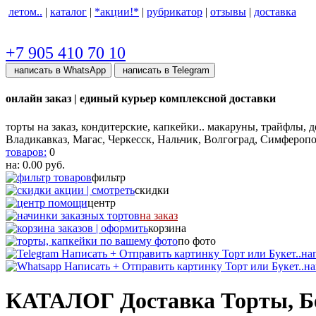
летом..
|
каталог
|
*акции!*
|
рубрикатор
|
отзывы
|
доставка
+7 905 410 70 10
написать в WhatsApp
написать в Telegram
онлайн заказ | единый курьер комплексной доставки
торты на заказ, кондитерские, капкейки.. макаруны, трайфлы, 
Владикавказ, Магас, Черкесск, Нальчик, Волгоград, Симферопо
товаров:
0
на:
0.00
руб.
фильтр
скидки
центр
на заказ
корзина
по фото
нап
на
КАТАЛОГ Доставка Торты, Бен