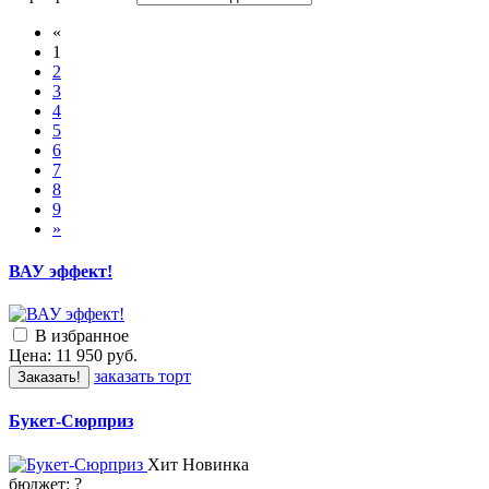
«
1
2
3
4
5
6
7
8
9
»
ВАУ эффект!
В избранное
Цена:
11 950
руб.
заказать торт
Заказать!
Букет-Сюрприз
Хит
Новинка
бюджет:
?