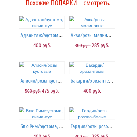
Похожие ПОДАРКИ - смотреть..
Адвантаж/эустома, лизиантус
Аква/розы малиновые
400
руб.
285
руб.
300
руб.
Алисия/розы кустовые
Бакарди/хризантемы
475
руб.
400
руб.
500
руб.
Блю Рим/эустома, лизиантус
Гардия/розы розово-белые
400
руб.
285
руб.
300
руб.