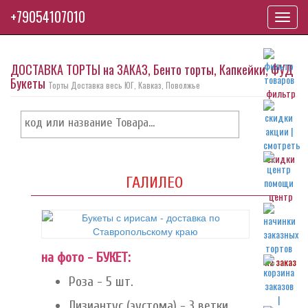
+79054107010
Toggl
navig
ДОСТАВКА ТОРТЫ на ЗАКАЗ, Бенто торты, Капкейки, ФУД
Букеты
Торты Доставка весь ЮГ, Кавказ, Поволжье
фильтр
скидки
ГАЛИЛЕО
центр
на фото - БУКЕТ:
на заказ
Роза - 5 шт.
Лизиантус (эустома) - 3 ветки