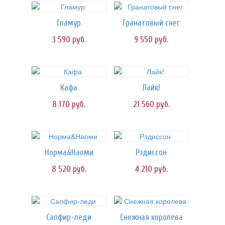
Гламур
Гранатовый снег
3 590
руб.
9 550
руб.
Кафа
Лайк!
8 170
руб.
21 560
руб.
Норма&Наоми
Рэдиссон
8 520
руб.
4 210
руб.
Сапфир-леди
Снежная королева