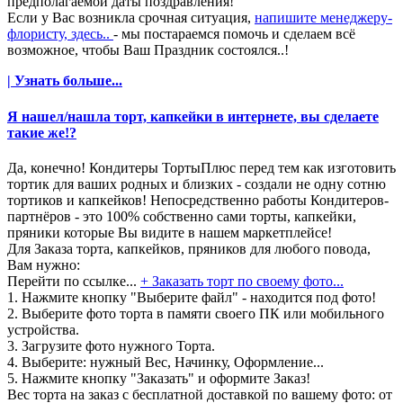
предполагаемой даты поздравления!
Если у Вас возникла срочная ситуация,
напишите менеджеру-
флористу, здесь..
- мы постараемся помочь и сделаем всё
возможное, чтобы Ваш Праздник состоялся..!
| Узнать больше...
Я нашел/нашла торт, капкейки в интернете, вы сделаете
такие же!?
Да, конечно! Кондитеры ТортыПлюс перед тем как изготовить
тортик для ваших родных и близких - создали не одну сотню
тортиков и капкейков! Непосредственно работы Кондитеров-
партнёров - это 100% собственно сами торты, капкейки,
пряники которые Вы видите в нашем маркетплейсе!
Для Заказа торта, капкейков, пряников для любого повода,
Вам нужно:
Перейти по ссылке...
+ Заказать торт по своему фото...
1. Нажмите кнопку "Выберите файл" - находится под фото!
2. Выберите фото торта в памяти своего ПК или мобильного
устройства.
3. Загрузите фото нужного Торта.
4. Выберите: нужный Вес, Начинку, Оформление...
5. Нажмите кнопку "Заказать" и оформите Заказ!
Вес торта на заказ с бесплатной доставкой по вашему фото: от