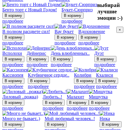
выбирай
Бенто торт с Новый Годом!
Букет-Сюрприз
лучшие
эмоции :-)
подробнее
подробнее
×
В полном расцвете сил!
Вау букет
Вдохновение
подробнее
подробнее
подробнее
Всполохи
Дейнерис
День влюбленных..
Дуэт
подробнее
подробнее
подробнее
подробнее
Кассиопея
Клубничное сердце..
Колибри
Кхалиси
подробнее
подробнее
подробнее
подробнее
Лиловый ..рожка)
Любить..!
Малахит
Мишутка
подробнее
подробнее
подробнее
подробнее
Много не бывает..)
Мой любимый человек..!
Ника
подробнее
подробнее
подробнее