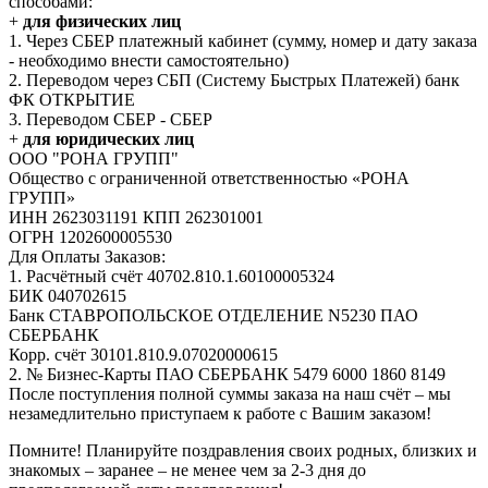
способами:
+
для физических лиц
1. Через СБЕР платежный кабинет (сумму, номер и дату заказа
- необходимо внести самостоятельно)
2. Переводом через СБП (Систему Быстрых Платежей) банк
ФК ОТКРЫТИЕ
3. Переводом СБЕР - СБЕР
+
для юридических лиц
ООО "РОНА ГРУПП"
Общество с ограниченной ответственностью «РОНА
ГРУПП»
ИНН 2623031191 КПП 262301001
ОГРН 1202600005530
Для Оплаты Заказов:
1. Расчётный счёт 40702.810.1.60100005324
БИК 040702615
Банк СТАВРОПОЛЬСКОЕ ОТДЕЛЕНИЕ N5230 ПАО
СБЕРБАНК
Корр. счёт 30101.810.9.07020000615
2. № Бизнес-Карты ПАО СБЕРБАНК 5479 6000 1860 8149
После поступления полной суммы заказа на наш счёт – мы
незамедлительно приступаем к работе с Вашим заказом!
Помните! Планируйте поздравления своих родных, близких и
знакомых – заранее – не менее чем за 2-3 дня до