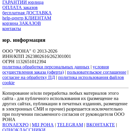
ГАРАНТИИ юрлица
ОПЛАТА заказов
бесплатная ДОСТАВКА
help-центр КЛИЕНТАМ
корзина ЗАКАЗОВ
контакты
юр. информация
ООО "РОНА" © 2013-2026
ИНН/КПП 2623802616/262301001
ОГРН 1132651012394
политика обработки персональных данных
|
условия
осуществления заказа (оферта)
|
пользовательское соглашение
|
согласие на обработку ПД
|
политика использования файлов
cookie
Копирование и/или переработка любых материалов этого
сайта - для публичного использования их (размещение на
других сайтах, публикации в печатных изданиях, размещение
в электронных СМИ и прочие) разрешается исключительно
при получении письменного согласия от руководителя ООО
РОНА
RONAEXPO
|
МЦ РОНА
|
TELEGRAM
|
ВКОНТАКТЕ
|
ОДНОКЛАССНИКИ