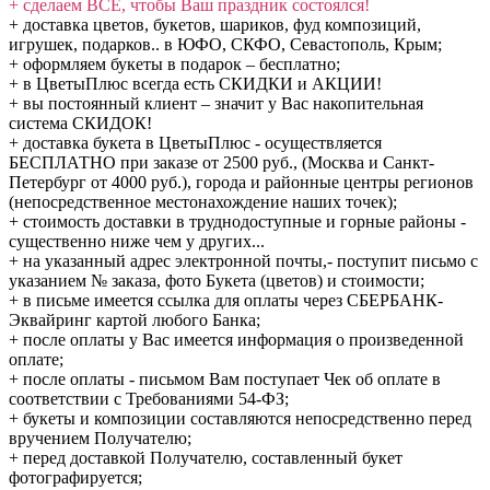
+ сделаем ВСЁ, чтобы Ваш праздник состоялся!
+ доставка цветов, букетов, шариков, фуд композиций,
игрушек, подарков.. в ЮФО, СКФО, Севастополь, Крым;
+ оформляем букеты в подарок – бесплатно;
+ в ЦветыПлюс всегда есть СКИДКИ и АКЦИИ!
+ вы постоянный клиент – значит у Вас накопительная
система СКИДОК!
+ доставка букета в ЦветыПлюс - осуществляется
БЕСПЛАТНО при заказе от 2500 руб., (Москва и Санкт-
Петербург от 4000 руб.), города и районные центры регионов
(непосредственное местонахождение наших точек);
+ стоимость доставки в труднодоступные и горные районы -
существенно ниже чем у других...
+ на указанный адрес электронной почты,- поступит письмо с
указанием № заказа, фото Букета (цветов) и стоимости;
+ в письме имеется ссылка для оплаты через СБЕРБАНК-
Эквайринг картой любого Банка;
+ после оплаты у Вас имеется информация о произведенной
оплате;
+ после оплаты - письмом Вам поступает Чек об оплате в
соответствии с Требованиями 54-ФЗ;
+ букеты и композиции составляются непосредственно перед
вручением Получателю;
+ перед доставкой Получателю, составленный букет
фотографируется;