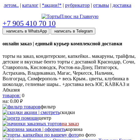
летом..
|
каталог
|
*акции!*
|
рубрикатор
|
отзывы
|
доставка
help центр
+7 905 410 70 10
написать в WhatsApp
написать в Telegram
онлайн заказ | единый курьер комплексной доставки
торты на заказ, кондитерские, капкейки.. макаруны, трайфлы,
детские и вкусные бенто торты с доставкой Краснодар, Сочи,
Ставрополь, Кисловодск, Ростов-на-Дону, Пятигорск,
Астрахань, Владикавказ, Магас, Черкесск, Нальчик,
Волгоград, Симферополь + весь Крым.. цветы, клубника в
шоколаде, гелиевые шары.. +доставка весь ЮГ, КАВКАЗ и
Абхазия
товаров:
0
на:
0.00
руб.
фильтр
скидки
центр
на заказ
корзина
по фото