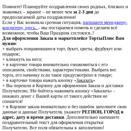
Помните! Планируйте поздравления своих родных, близких и
знакомых – заранее – не менее чем
за 2-3 дня
до
предполагаемой даты поздравления!
Если у Вас возникла срочная ситуация,
напишите менеджеру-
кондитеру, здесь..
- мы постараемся помочь и сделаем всё
возможное, чтобы Ваш Праздник состоялся..!
Для оформления Заказа в маркетплейсе ТортыПлюс Вам
нужно
:
+ выбрать понравившиеся торт, букет, цветы, фудбукет или
подарок;
+ кликнуть на него;
+ в карточке товара внимательно ознакомиться с его
описанием, свойствами, характеристиками. Выбрать вес
торта, его начинку если такое предусмотрено в товаре;
+ в карточке товара нажать кнопку «
Заказать
»
+ Вы перешли в Корзину для оформления Заказа и доставки
Получателю; !Не бойтесь нажимать кнопку «Заказать» -
никаких денег с Вашей карты от такого действия не
спишется!
+ в Корзине заказа внимательно и без ошибок заполните свои
данные и данные Получателя, укажите
РЕГИОН, ГОРОД и
адрес, дату и время доставки
. Дополнительно напишите
поздравительный текст для оформления открытки
Получателю. Все поля обязательны к заполнению!